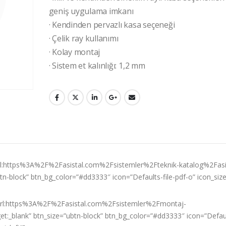
geniş uygulama imkanı
· Kendinden pervazlı kasa seçeneği
· Çelik ray kullanımı
· Kolay montaj
· Sistem et kalınlığı: 1,2 mm
nk=”url:https%3A%2F%2Fasistal.com%2Fsistemler%2Fteknik-katalog%2Fasi
btn-block” btn_bg_color=”#dd3333″ icon=”Defaults-file-pdf-o” icon_siz
k=”url:https%3A%2F%2Fasistal.com%2Fsistemler%2Fmontaj-
t:_blank” btn_size=”ubtn-block” btn_bg_color=”#dd3333″ icon=”Default