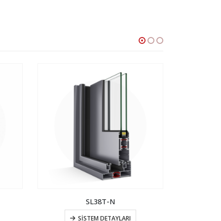
SL38T-N
A
SISTEM DETAYLARI