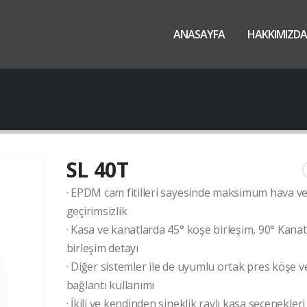
ANASAYFA
HAKKIMIZDA
SL 40T
· EPDM cam fitilleri sayesinde maksimum hava v
geçirimsizlik
· Kasa ve kanatlarda 45° köşe birleşim, 90° Kanat
birleşim detayı
· Diğer sistemler ile de uyumlu ortak pres köşe v
bağlantı kullanımı
· İkili ve kendinden sineklik raylı kasa seçenekleri 