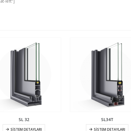
t-left”]
SL 32
SL34T
SISTEM DETAYLARI
SISTEM DETAYLARI