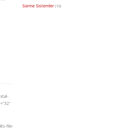
Sürme Sistemler
(10)
stal-
e=”32″
s-file-