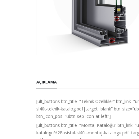
AÇIKLAMA
[ult_buttons btn_title=”Teknik Özellikler” btn_li
sl40t-teknik-katalog.pdf|target:_blank” btn_size=”u
btn_icon_pos=”ubtn-sep-icon-at-left”]
[ult_buttons btn_title=”Montaj Kataloğu” btn_lin
katalogu%2Fasistal-sl40t-montaj-katalogu.pdf|targe