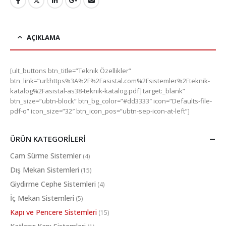
AÇIKLAMA
[ult_buttons btn_title=”Teknik Özellikler”
btn_link=”url:https%3A%2F%2Fasistal.com%2Fsistemler%2Fteknik-
katalog%2Fasistal-as38-teknik-katalog.pdf|target:_blank”
btn_size=”ubtn-block” btn_bg_color=”#dd3333″ icon=”Defaults-file-
pdf-o” icon_size=”32″ btn_icon_pos=”ubtn-sep-icon-at-left”]
ÜRÜN KATEGORILERI
Cam Sürme Sistemler
(4)
Dış Mekan Sistemleri
(15)
Giydirme Cephe Sistemleri
(4)
İç Mekan Sistemleri
(5)
Kapı ve Pencere Sistemleri
(15)