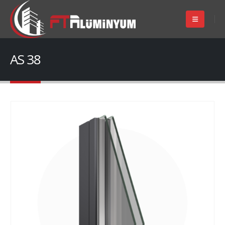
AS 38