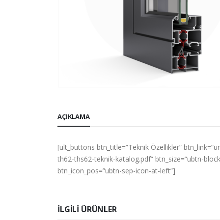
AÇIKLAMA
[ult_buttons btn_title=”Teknik Özellikler” btn_li
th62-ths62-teknik-katalog.pdf” btn_size=”ubtn-bloc
btn_icon_pos=”ubtn-sep-icon-at-left”]
İLGILI ÜRÜNLER