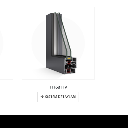
TH68 HV
C60
SISTEM DETAYLARI