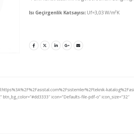
Isı Geçirgenlik Katsayısı:
Uf=3,03 W/m²K
nk=”url:https%3A%2F%2Fasistal.com%2Fsistemler%2Fteknik-katalog%2Fasi
k” btn_bg_color=”#dd3333″ icon=”Defaults-file-pdf-o” icon_size=”32″