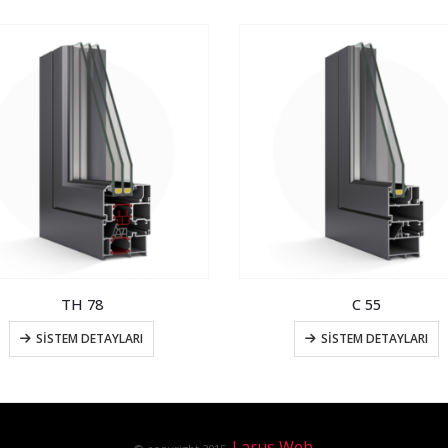
TH 78
C 55
SISTEM DETAYLARI
SISTEM DETAYLARI
Larus Web.