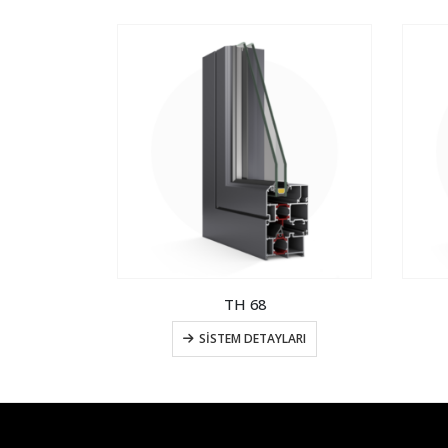
TH 68
LARI
SISTEM DETAYLARI