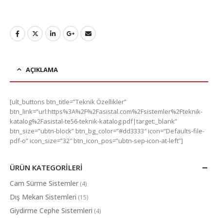
AÇIKLAMA
[ult_buttons btn_title=”Teknik Özellikler”
btn_link=”url:https%3A%2F%2Fasistal.com%2Fsistemler%2Fteknik-
katalog%2Fasistal-te56-teknik-katalog.pdf|target:_blank”
btn_size=”ubtn-block” btn_bg_color=”#dd3333″ icon=”Defaults-file-
pdf-o” icon_size=”32″ btn_icon_pos=”ubtn-sep-icon-at-left”]
ÜRÜN KATEGORILERI
Cam Sürme Sistemler
(4)
Dış Mekan Sistemleri
(15)
Giydirme Cephe Sistemleri
(4)