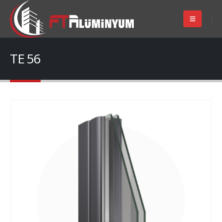
TE 56